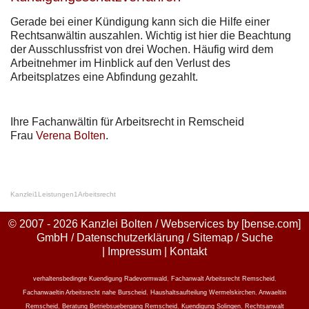
Gerade bei einer Kündigung kann sich die Hilfe einer
Rechtsanwältin auszahlen. Wichtig ist hier die Beachtung
der Ausschlussfrist von drei Wochen. Häufig wird dem
Arbeitnehmer im Hinblick auf den Verlust des
Arbeitsplatzes eine Abfindung gezahlt.
Ihre Fachanwältin für Arbeitsrecht in Remscheid
Frau
Verena Bolten
.
Kanzlei
1
Leistungen
1
Arbeitsrecht
© 2007 - 2026 Kanzlei Bolten / Webservices by
[bense.com]
GmbH
/
Datenschutzerklärung
/
Sitemap
/
Suche
|
Impressum
|
Kontakt
verhaltensbedingte Kuendigung Radevormwald
,
Fachanwalt Arbeitsrecht Remscheid
,
Fachanwaeltin Arbeitsrecht nahe Burscheid
,
Haushaltsaufteilung Wermelskirchen
,
Anwaeltin
Remscheid
,
Beratung Betriebsuebergang Remscheid
,
Kuendigung Solingen
,
Rechtsanwalt