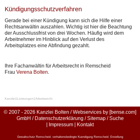
Kündigungsschutzverfahren
Gerade bei einer Kündigung kann sich die Hilfe einer
Rechtsanwältin auszahlen. Wichtig ist hier die Beachtung
der Ausschlussfrist von drei Wochen. Häufig wird dem
Arbeitnehmer im Hinblick auf den Verlust des
Arbeitsplatzes eine Abfindung gezahlt.
Ihre Fachanwältin für Arbeitsrecht in Remscheid
Frau
Verena Bolten
.
Kanzlei
1
Leistungen
1
Arbeitsrecht
© 2007 - 2026 Kanzlei Bolten / Webservices by
[bense.com]
GmbH
/
Datenschutzerklärung
/
Sitemap
/
Suche
|
Impressum
|
Kontakt
Gewaltschutz Remscheid
,
verhaltensbedingte Kuendigung Remscheid
,
Erstellung