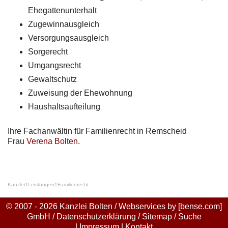
Ehegattenunterhalt
Zugewinnausgleich
Versorgungsausgleich
Sorgerecht
Umgangsrecht
Gewaltschutz
Zuweisung der Ehewohnung
Haushaltsaufteilung
Ihre Fachanwältin für Familienrecht in Remscheid
Frau
Verena Bolten
.
Kanzlei
1
Leistungen
1
Familienrecht
© 2007 - 2026 Kanzlei Bolten / Webservices by
[bense.com]
GmbH
/
Datenschutzerklärung
/
Sitemap
/
Suche
|
Impressum
|
Kontakt