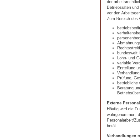
der arbeitsrechtli
Betriebsräten und
vor den Arbeitsger
Zum Bereich des A
betriebsbed
verhaltensb
personenbed
Abmahnung
Rechtsstreit
bundesweit i
Lohn- und G
variable Ver
Erstellung u
Verhandlung
Prüfung, Ges
betriebliche
Beratung un
Betriebsübe
Externe Personal
Häufig wird die Fu
wahrgenommen, die
Personalarbeit/Zu
berät.
Verhandlungen m