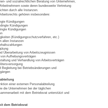
chen- und sozialrechtlichen Beratung von Unternehmen,
 Arbeitnehmern sowie deren bundesweite Vertretung
ichten durch alle Instanzen.
rbeitsrechts gehören insbesondere:
ingte Kündigungen
edingte Kündigungen
ingte Kündigungen
en
igkeiten (Kündigungsschutzverfahren, etc.)
n allen Instanzen
ehaltszahlungen
gütung
nd Überarbeitung von Arbeitszeugnissen
 von Aufhebungsverträgen
taltung und Verhandlung von Arbeitsverträgen
 Altersversorgung
d Begleitung bei Betriebsänderungen und
rgängen
abteilung
nktion einer externen Personalabteilung
 die Unternehmen bei der täglichen
sammenarbeit mit dem Betriebsrat unterstützt und
it dem Betriebsrat