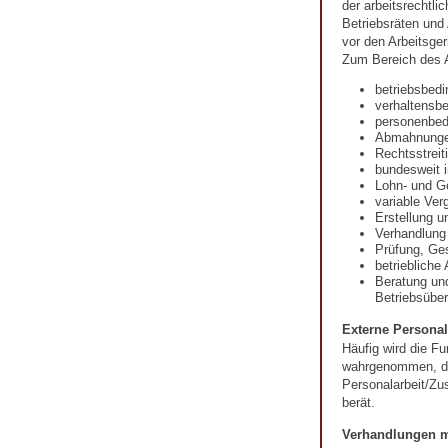
der arbeitsrechtli
Betriebsräten und
vor den Arbeitsger
Zum Bereich des A
betriebsbed
verhaltensb
personenbed
Abmahnung
Rechtsstreit
bundesweit i
Lohn- und G
variable Ver
Erstellung u
Verhandlung
Prüfung, Ges
betriebliche
Beratung un
Betriebsübe
Externe Personal
Häufig wird die Fu
wahrgenommen, die
Personalarbeit/Zu
berät.
Verhandlungen m