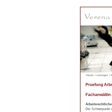
Kanzlei
>
Leistungen
>
A
Pruefung Arb
Fachanwältin
Arbeitsrechtlich
Der Schwerpunkt un