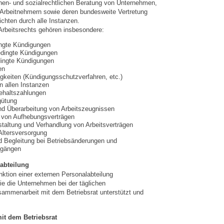
chen- und sozialrechtlichen Beratung von Unternehmen,
 Arbeitnehmern sowie deren bundesweite Vertretung
ichten durch alle Instanzen.
rbeitsrechts gehören insbesondere:
ingte Kündigungen
edingte Kündigungen
ingte Kündigungen
en
igkeiten (Kündigungsschutzverfahren, etc.)
n allen Instanzen
ehaltszahlungen
gütung
nd Überarbeitung von Arbeitszeugnissen
 von Aufhebungsverträgen
taltung und Verhandlung von Arbeitsverträgen
 Altersversorgung
d Begleitung bei Betriebsänderungen und
rgängen
abteilung
nktion einer externen Personalabteilung
 die Unternehmen bei der täglichen
sammenarbeit mit dem Betriebsrat unterstützt und
it dem Betriebsrat