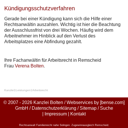
Kündigungsschutzverfahren
Gerade bei einer Kündigung kann sich die Hilfe einer
Rechtsanwältin auszahlen. Wichtig ist hier die Beachtung
der Ausschlussfrist von drei Wochen. Häufig wird dem
Arbeitnehmer im Hinblick auf den Verlust des
Arbeitsplatzes eine Abfindung gezahlt.
Ihre Fachanwältin für Arbeitsrecht in Remscheid
Frau
Verena Bolten
.
Kanzlei
1
Leistungen
1
Arbeitsrecht
© 2007 - 2026 Kanzlei Bolten / Webservices by
[bense.com]
GmbH
/
Datenschutzerklärung
/
Sitemap
/
Suche
|
Impressum
|
Kontakt
Rechtsanwalt Familienrecht nahe Solingen
,
Zugewinnausgleich Remscheid
,