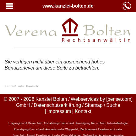
www.kanzlei-bolten.de
Sie verfügen nicht über ein ausreichend hohes
Benutzerlevel um diese Seite zu betrachten.
Kanzlei
1
Isabel Paulisch
© 2007 - 2026 Kanzlei Bolten / Webservices by
[bense.com]
GmbH
/
Datenschutzerklärung
/
Sitemap
/
Suche
|
Impressum
|
Kontakt
Umgangsrecht Remscheid
,
Abmahnung Remscheid
,
Kuendigung Remscheid
,
betriebsbedingte
Kuendigung Remscheid
,
Anwaeltin nahe Wuppertal
,
Rechtsanwalt Familienrecht nahe
Burscheid
,
Anwalt Familienrecht nahe Wermelskirchen
,
Verhandlung Arbeitsvertrag nahe