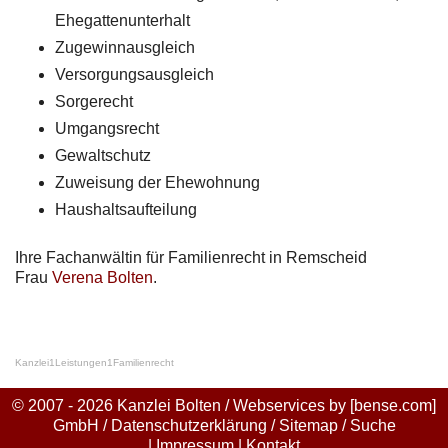
Ehegattenunterhalt
Zugewinnausgleich
Versorgungsausgleich
Sorgerecht
Umgangsrecht
Gewaltschutz
Zuweisung der Ehewohnung
Haushaltsaufteilung
Ihre Fachanwältin für Familienrecht in Remscheid
Frau
Verena Bolten
.
Kanzlei
1
Leistungen
1
Familienrecht
© 2007 - 2026 Kanzlei Bolten / Webservices by
[bense.com]
GmbH
/
Datenschutzerklärung
/
Sitemap
/
Suche
|
Impressum
|
Kontakt