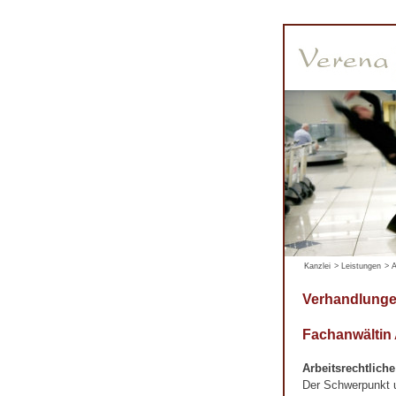
Kanzlei
>
Leistungen
>
A
Verhandlunge
Fachanwältin
Arbeitsrechtlich
Der Schwerpunkt un