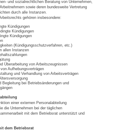
chen- und sozialrechtlichen Beratung von Unternehmen,
 Arbeitnehmern sowie deren bundesweite Vertretung
ichten durch alle Instanzen.
rbeitsrechts gehören insbesondere:
ingte Kündigungen
edingte Kündigungen
ingte Kündigungen
en
igkeiten (Kündigungsschutzverfahren, etc.)
n allen Instanzen
ehaltszahlungen
gütung
nd Überarbeitung von Arbeitszeugnissen
 von Aufhebungsverträgen
taltung und Verhandlung von Arbeitsverträgen
 Altersversorgung
d Begleitung bei Betriebsänderungen und
rgängen
abteilung
nktion einer externen Personalabteilung
 die Unternehmen bei der täglichen
sammenarbeit mit dem Betriebsrat unterstützt und
it dem Betriebsrat