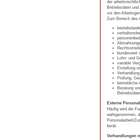
der arbeitsrechtli
Betriebsräten und
vor den Arbeitsger
Zum Bereich des A
betriebsbed
verhaltensb
personenbed
Abmahnung
Rechtsstreit
bundesweit i
Lohn- und G
variable Ver
Erstellung u
Verhandlung
Prüfung, Ges
betriebliche
Beratung un
Betriebsübe
Externe Personal
Häufig wird die Fu
wahrgenommen, die
Personalarbeit/Zu
berät.
Verhandlungen m