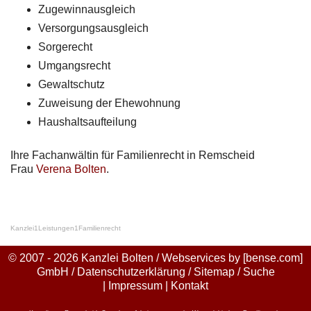
Zugewinnausgleich
Versorgungsausgleich
Sorgerecht
Umgangsrecht
Gewaltschutz
Zuweisung der Ehewohnung
Haushaltsaufteilung
Ihre Fachanwältin für Familienrecht in Remscheid
Frau
Verena Bolten
.
Kanzlei
1
Leistungen
1
Familienrecht
© 2007 - 2026 Kanzlei Bolten / Webservices by
[bense.com]
GmbH
/
Datenschutzerklärung
/
Sitemap
/
Suche
|
Impressum
|
Kontakt