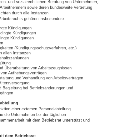
chen- und sozialrechtlichen Beratung von Unternehmen,
 Arbeitnehmern sowie deren bundesweite Vertretung
ichten durch alle Instanzen.
rbeitsrechts gehören insbesondere:
ingte Kündigungen
edingte Kündigungen
ingte Kündigungen
en
igkeiten (Kündigungsschutzverfahren, etc.)
n allen Instanzen
ehaltszahlungen
gütung
nd Überarbeitung von Arbeitszeugnissen
 von Aufhebungsverträgen
taltung und Verhandlung von Arbeitsverträgen
 Altersversorgung
d Begleitung bei Betriebsänderungen und
rgängen
abteilung
nktion einer externen Personalabteilung
 die Unternehmen bei der täglichen
sammenarbeit mit dem Betriebsrat unterstützt und
it dem Betriebsrat