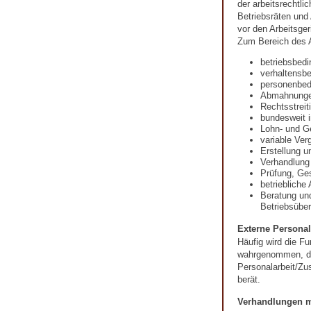
der arbeitsrechtli
Betriebsräten und
vor den Arbeitsger
Zum Bereich des A
betriebsbed
verhaltensb
personenbed
Abmahnung
Rechtsstreit
bundesweit i
Lohn- und G
variable Ver
Erstellung u
Verhandlung
Prüfung, Ges
betriebliche
Beratung un
Betriebsübe
Externe Personal
Häufig wird die Fu
wahrgenommen, die
Personalarbeit/Zu
berät.
Verhandlungen m