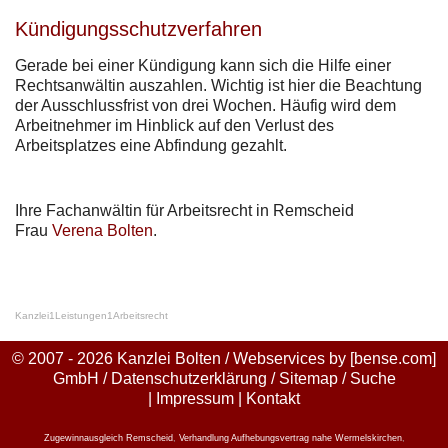
Kündigungsschutzverfahren
Gerade bei einer Kündigung kann sich die Hilfe einer
Rechtsanwältin auszahlen. Wichtig ist hier die Beachtung
der Ausschlussfrist von drei Wochen. Häufig wird dem
Arbeitnehmer im Hinblick auf den Verlust des
Arbeitsplatzes eine Abfindung gezahlt.
Ihre Fachanwältin für Arbeitsrecht in Remscheid
Frau
Verena Bolten
.
Kanzlei
1
Leistungen
1
Arbeitsrecht
© 2007 - 2026 Kanzlei Bolten / Webservices by
[bense.com]
GmbH
/
Datenschutzerklärung
/
Sitemap
/
Suche
|
Impressum
|
Kontakt
Zugewinnausgleich Remscheid
,
Verhandlung Aufhebungsvertrag nahe Wermelskirchen
,